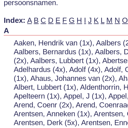
persoonsnamen.
Index:
A
B
C
D
E
F
G
H
I
J
K
L
M
N
O
A
Aaken, Hendrik van (1x), Aalbers (2
Aalbers, Bernardus (1x), Aalbers, D
(2x), Aalbers, Lubbert (1x), Aberts
Adelhardus (4x), Adolf (4x), Adolf,
(1x), Ahaus, Johannes van (2x), Aha
Albert, Lubbert (1x), Aldenthorrin, 
Apelteern (1x), Appel, J (1x), Appe
Arend, Coenr (2x), Arend, Coenraad 
Arentsen, Anneken (1x), Arentsen, C
Arentsen, Derk (5x), Arentsen, Enne