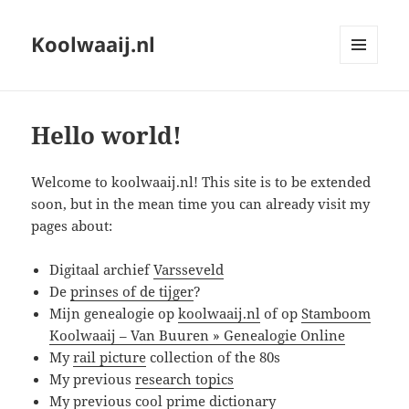
Koolwaaij.nl
MENU
EN
WIDGETS
Hello world!
Welcome to koolwaaij.nl! This site is to be extended
soon, but in the mean time you can already visit my
pages about:
Digitaal archief
Varsseveld
De
prinses of de tijger
?
Mijn genealogie op
koolwaaij.nl
of op
Stamboom
Koolwaaij – Van Buuren » Genealogie Online
My
rail picture
collection of the 80s
My previous
research topics
My previous
cool prime dictionary